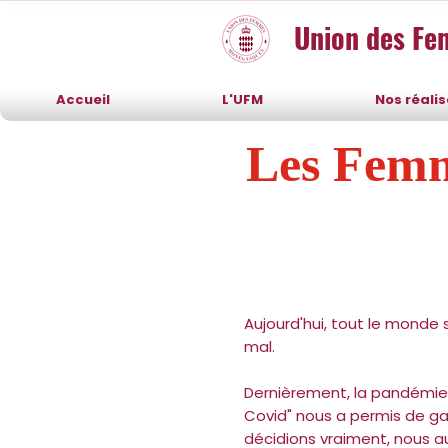
Union des F
Accueil
L'UFM
Nos réali
Les Femm
Aujourd'hui, tout le monde 
mal.
Dernièrement, la pandémie q
Covid" nous a permis de gag
décidions vraiment, nous aur